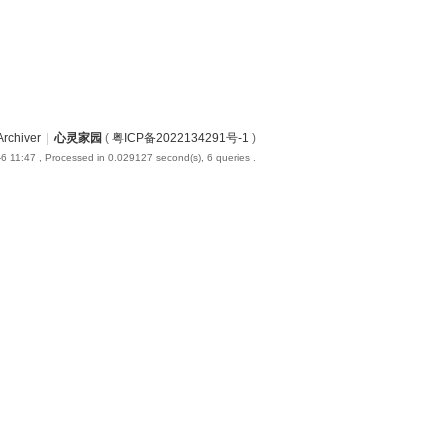
Archiver
|
心灵家园
(
粤ICP备2022134291号-1
)
6 11:47
, Processed in 0.029127 second(s), 6 queries .